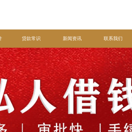
针
贷款常识
新闻资讯
联系我们