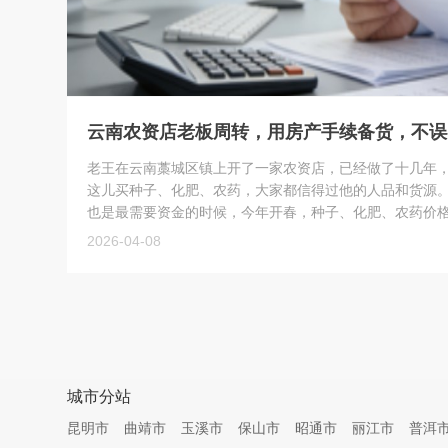
云南农资店老板周转，用房产手续备货，不误
老王在云南藁城区镇上开了一家农资店，已经做了十几年
这儿买种子、化肥、农药，大家都信得过他的人品和货源
也是最需要资金的时候，今年开春，种子、化肥、农药价格都
2026-04-08
城市分站
昆明市
曲靖市
玉溪市
保山市
昭通市
丽江市
普洱