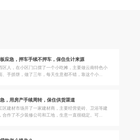
板应急，押车手续不押车，保住生计来源
西区人，在小区门口摆了一个小吃摊，主要做云南特色小
面、手抓饼，做了三年，每天生意都不错，靠这个小...
急，用房产手续周转，保住供货渠道
江区建材市场开了一家建材商，主要经营瓷砖、卫浴等建
，合作了不少装修公司和工地，生意一直很稳定。可...