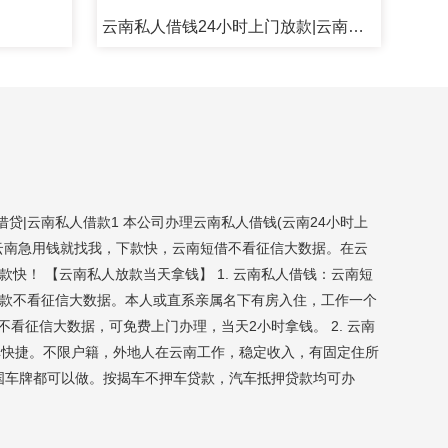
云南私人借钱24小时上门放款|云南私人借款
借贷|云南私人借款1 本公司办理云南私人借钱(云南24小时上
云南急用钱就找我，下款快，云南短借不看征信大数据。在云
快！ 【云南私人放款当天拿钱】 1. 云南私人借钱：云南短
款不看征信大数据。本人或直系亲属名下有房入住，工作一个
不看征信大数据，可免费上门办理，当天2小时拿钱。 2. 云南
单快捷。不限户籍，外地人在云南工作，稳定收入，有固定住所
务：全国车牌都可以做。按揭车不押车贷款，汽车抵押贷款均可办